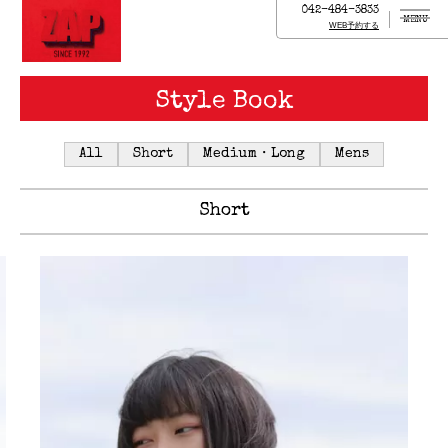
042-484-3833
MENU
WEB予約する
Style Book
All
Short
Medium・Long
Mens
Short