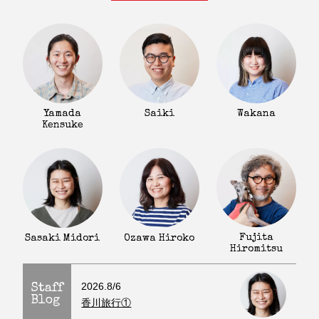
Yamada
Saiki
Wakana
Kensuke
Fujita
Sasaki Midori
Ozawa Hiroko
Hiromitsu
2026.8/6
Staff
Blog
香川旅行①