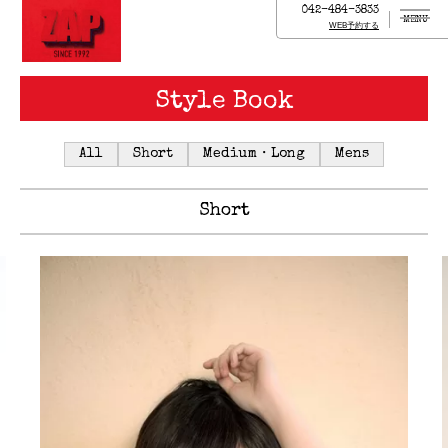
042-484-3833
MENU
WEB予約する
Style Book
All
Short
Medium・Long
Mens
Short