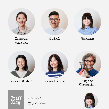
Yamada
Saiki
Wakana
Kensuke
Fujita
Sasaki Midori
Ozawa Hiroko
Hiromitsu
2026.8/7
Staff
Blog
プレイパーク