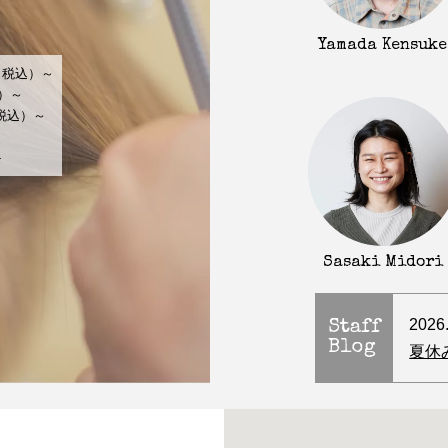
Yamada Kensuke
（税込）～
込）～
（税込）～
～
-
Sasaki Midori
2026
Staff
Blog
夏休