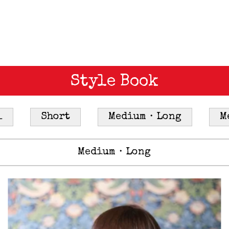
Style Book
l
Short
Medium・Long
M
Medium・Long