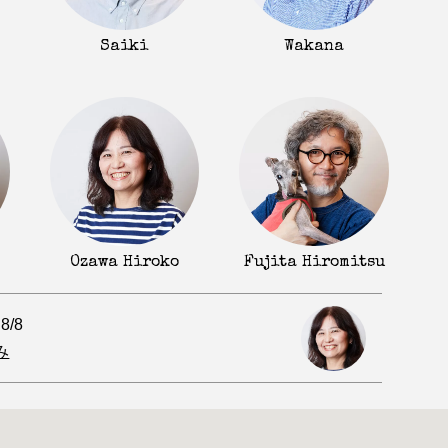
Saiki
Wakana
Fujita Hiromitsu
Ozawa Hiroko
.8/8
み