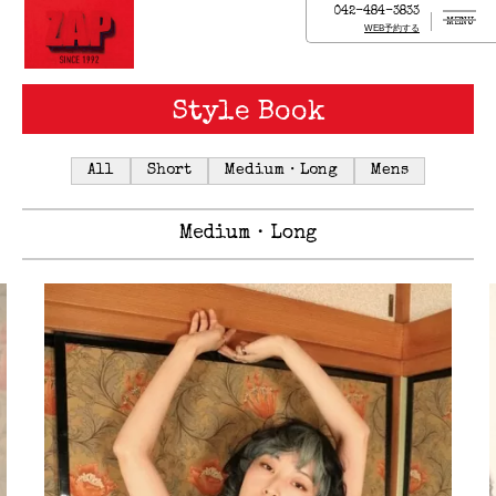
042-484-3833
MENU
WEB予約する
Style Book
All
Short
Medium・Long
Mens
Medium・Long