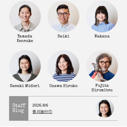
Yamada
Saiki
Wakana
Kensuke
Fujita
Sasaki Midori
Ozawa Hiroko
Hiromitsu
2026.8/6
Staff
Blog
香川旅行①