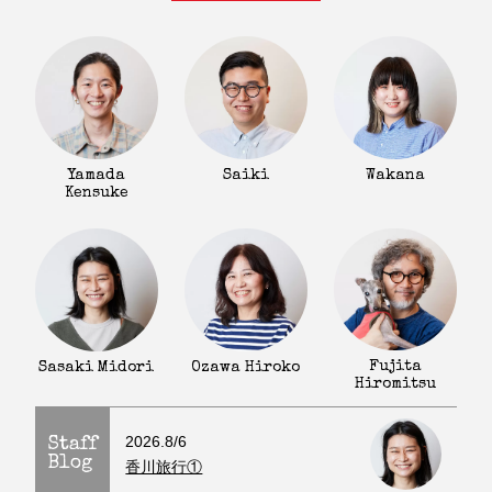
Yamada
Saiki
Wakana
Kensuke
Fujita
Sasaki Midori
Ozawa Hiroko
Hiromitsu
2026.8/6
Staff
Blog
香川旅行①