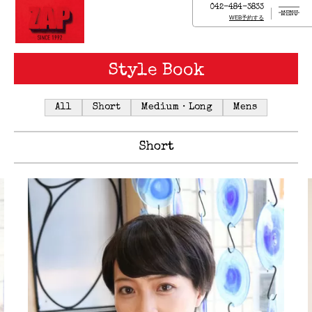
042-484-3833
MENU
WEB予約する
Style Book
All
Short
Medium・Long
Mens
Short