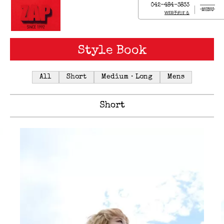
042-484-3833
MENU
WEB予約する
Style Book
All
Short
Medium・Long
Mens
Short