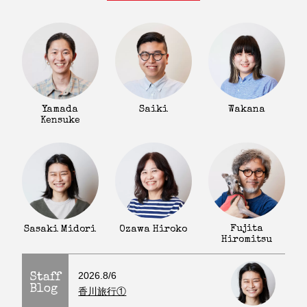
Yamada
Saiki
Wakana
Kensuke
Fujita
Sasaki Midori
Ozawa Hiroko
Hiromitsu
2026.8/6
Staff
Blog
香川旅行①