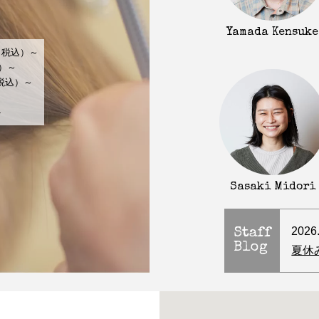
Yamada Kensuke
（税込）～
込）～
（税込）～
～
-
Sasaki Midori
2026
Staff
Blog
夏休