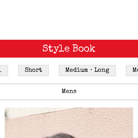
Style Book
l
Short
Medium・Long
M
Mens