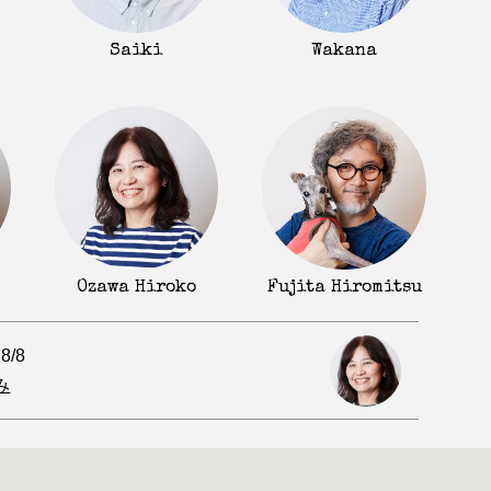
Saiki
Wakana
Fujita Hiromitsu
Ozawa Hiroko
.8/8
み