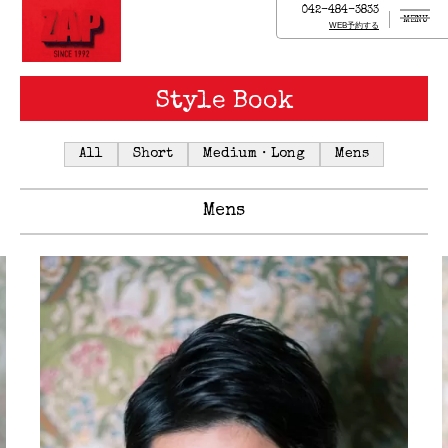
042-484-3833
MENU
WEB予約する
Style Book
All
Short
Medium・Long
Mens
Mens