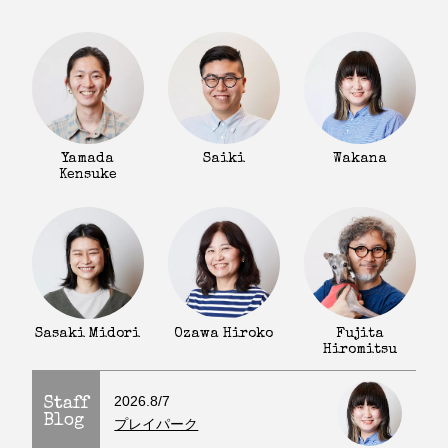
Yamada
Saiki
Wakana
Kensuke
Fujita
Sasaki Midori
Ozawa Hiroko
Hiromitsu
2026.8/7
Staff
Blog
プレイパーク