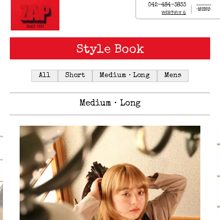
042-484-3833
MENU
WEB予約する
Style Book
All
Short
Medium・Long
Mens
Medium・Long