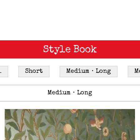
Style Book
l
Short
Medium・Long
M
Medium・Long