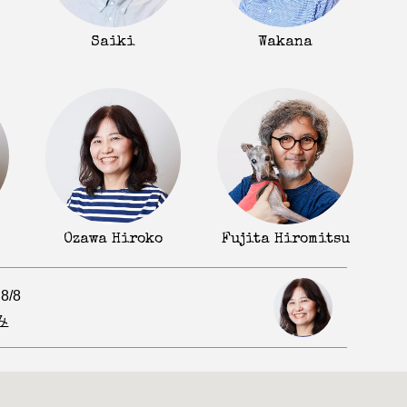
Saiki
Wakana
Fujita Hiromitsu
Ozawa Hiroko
.8/8
み