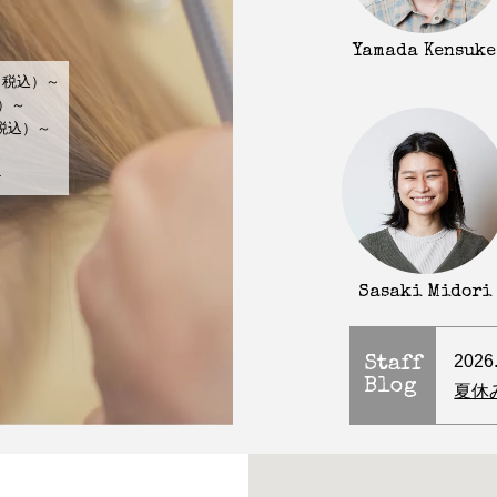
Yamada Kensuke
（税込）～
込）～
（税込）～
～
-
Sasaki Midori
2026
Staff
Blog
夏休