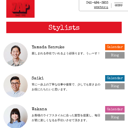
042-484-3833
MENU
WEB予約する
Stylists
Yamada Kensuke
Calendar
親しまれる存在でいれるよう頑張ります。うぃーす！
Blog
Saiki
Calendar
常に一歩上の丁寧な仕事や接客で、少しでも皆さまの
Blog
お役にたちたいと思います。
Wakana
Calendar
お客様のライフスタイルに合った髪型を提案し、毎日
Blog
が更に楽しくなるお手伝いさせて頂きます。