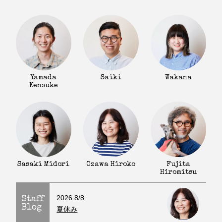
Yamada
Saiki
Wakana
Kensuke
Fujita
Sasaki Midori
Ozawa Hiroko
Hiromitsu
2026.8/8
Staff
Blog
夏休み