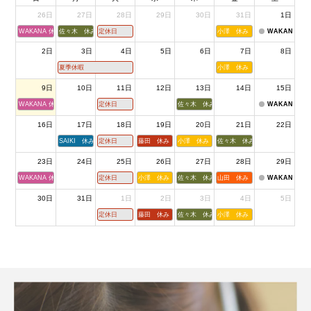
26日
27日
28日
29日
30日
31日
1日
WAKANA 休み
佐々木 休み
定休日
小澤 休み
WAKANA 休
2日
3日
4日
5日
6日
7日
8日
夏季休暇
小澤 休み
9日
10日
11日
12日
13日
14日
15日
WAKANA 休み
定休日
佐々木 休み
WAKANA 休
16日
17日
18日
19日
20日
21日
22日
SAIKI 休み
定休日
藤田 休み
小澤 休み
佐々木 休み
23日
24日
25日
26日
27日
28日
29日
WAKANA 休み
定休日
小澤 休み
佐々木 休み
山田 休み
WAKANA 休
30日
31日
1日
2日
3日
4日
5日
定休日
藤田 休み
佐々木 休み
小澤 休み