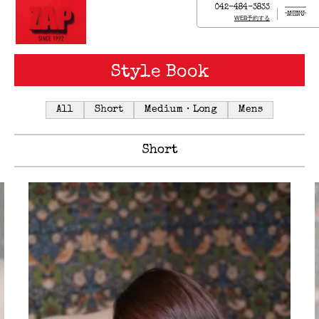
042-484-3833
MENU
WEB予約する
Style Book
All
Short
Medium・Long
Mens
Short