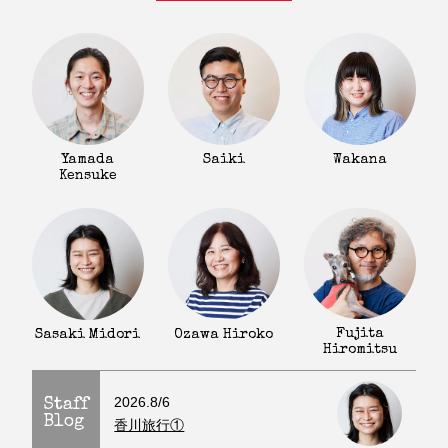
Yamada
Saiki
Wakana
Kensuke
Fujita
Sasaki Midori
Ozawa Hiroko
Hiromitsu
2026.8/6
Staff
Blog
香川旅行①