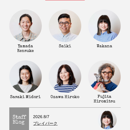
Yamada
Saiki
Wakana
Kensuke
Fujita
Sasaki Midori
Ozawa Hiroko
Hiromitsu
2026.8/7
Staff
Blog
プレイパーク