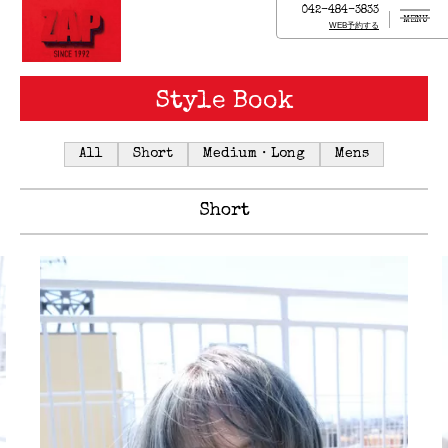
042-484-3833
MENU
WEB予約する
Style Book
All
Short
Medium・Long
Mens
Short