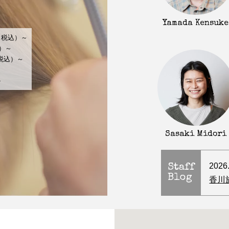
Yamada Kensuke
（税込）～
込）～
（税込）～
～
-
Sasaki Midori
2026
Staff
Blog
香川