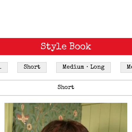
Style Book
l
Short
Medium・Long
M
Short