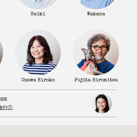
Saiki
Wakana
Fujita Hiromitsu
Ozawa Hiroko
.8/6
旅行①