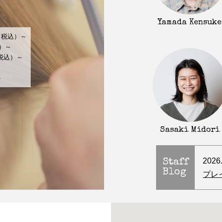
Yamada Kensuke
（税込）～
込）～
（税込）～
～
-
Sasaki Midori
2026
Staff
Blog
プレ