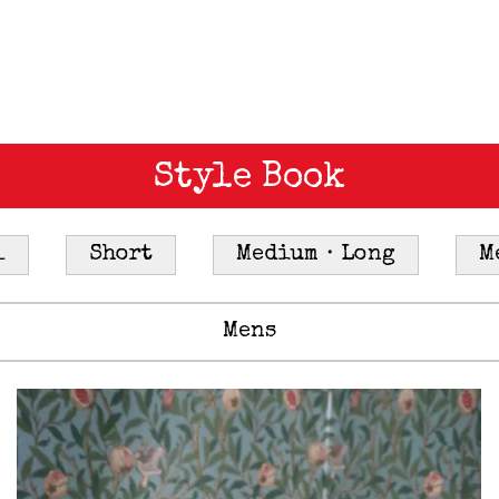
Style Book
l
Short
Medium・Long
M
Mens