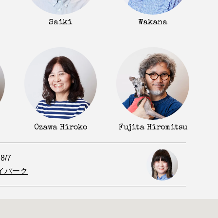
Saiki
Wakana
Fujita Hiromitsu
Ozawa Hiroko
.8/7
イパーク