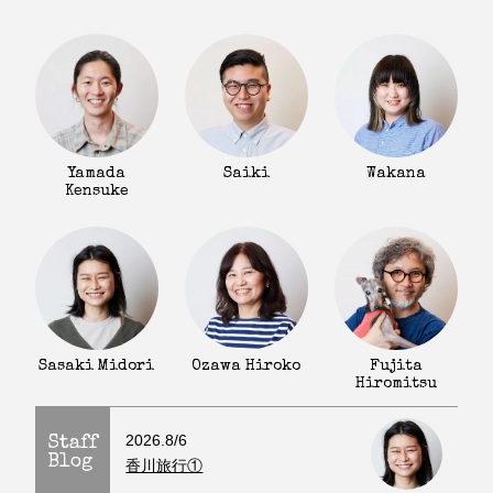
Yamada
Saiki
Wakana
Kensuke
Fujita
Sasaki Midori
Ozawa Hiroko
Hiromitsu
2026.8/6
Staff
Blog
香川旅行①