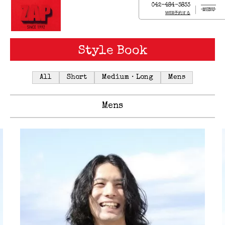
042-484-3833
MENU
WEB予約する
Style Book
All
Short
Medium・Long
Mens
Mens