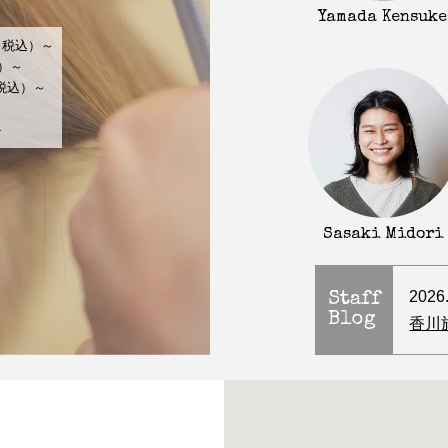
Yamada Kensuke
（税込）～
込）～
（税込）～
～
-
Sasaki Midori
2026
Staff
Blog
香川