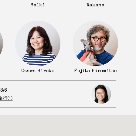
Saiki
Wakana
Fujita Hiromitsu
Ozawa Hiroko
.8/6
旅行①