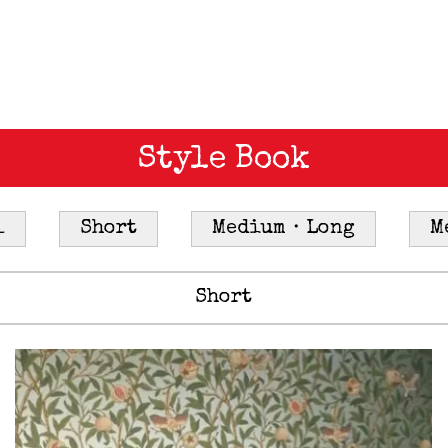
Style Book
l
Short
Medium・Long
M
Short