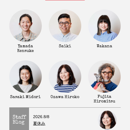
Yamada
Saiki
Wakana
Kensuke
Fujita
Sasaki Midori
Ozawa Hiroko
Hiromitsu
2026.8/8
Staff
Blog
夏休み