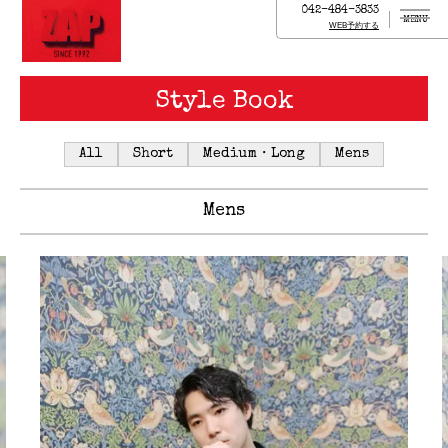
042-484-3833
MENU
WEB予約する
Style Book
All
Short
Medium・Long
Mens
Mens