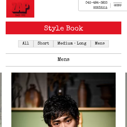
042-484-3833
MENU
WEB予約する
Style Book
All
Short
Medium・Long
Mens
Mens