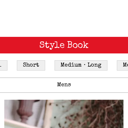
Style Book
l
Short
Medium・Long
M
Mens