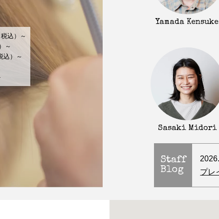
Yamada Kensuke
（税込）～
込）～
（税込）～
～
-
Sasaki Midori
2026
Staff
Blog
プレ