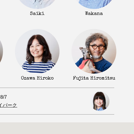
Saiki
Wakana
Fujita Hiromitsu
Ozawa Hiroko
.8/7
イパーク