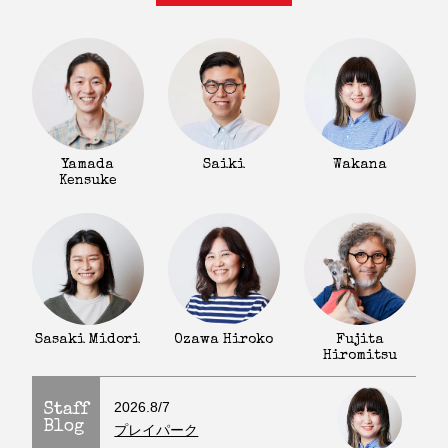
Yamada
Saiki
Wakana
Kensuke
Fujita
Sasaki Midori
Ozawa Hiroko
Hiromitsu
2026.8/7
Staff
Blog
プレイパーク