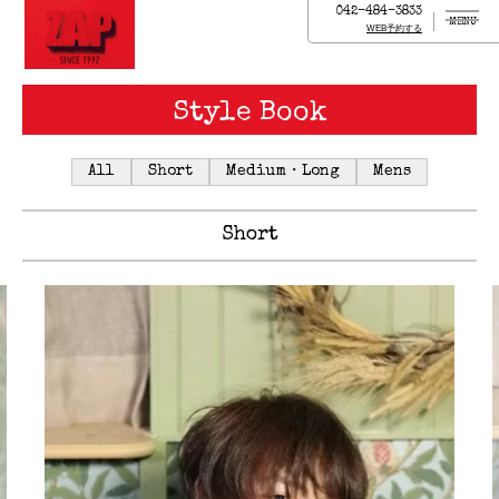
042-484-3833
MENU
WEB予約する
Style Book
All
Short
Medium・Long
Mens
Short