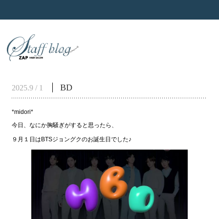
BD
2025.9 / 1
*midori*
今日、なにか胸騒ぎがすると思ったら、
９月１日はBTSジョングクのお誕生日でした♪