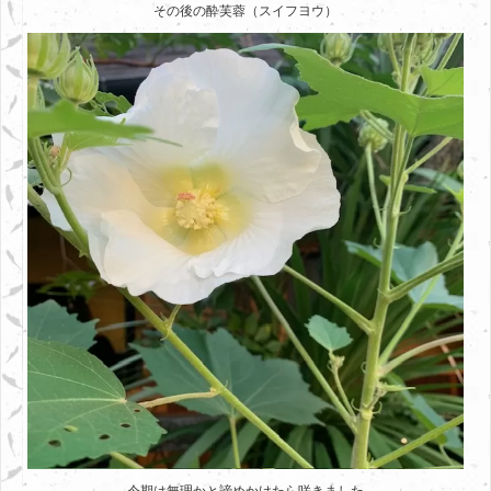
その後の酔芙蓉（スイフヨウ）