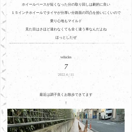
ホイールベースが短くなった分の取り回しは劇的に良い
１５インチホイールでタイヤが分厚い分路面の凹凸を拾いにくいので
乗り心地もマイルド
見た目はさほど違わなくても全く違う車なんだよね
ほっとしたぜ
vehicles
7
2022.4 / 11
最近は調子良くお散歩できてます
！