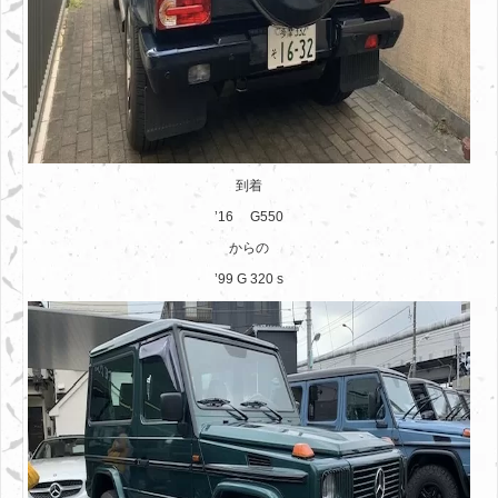
到着
’16 G550
からの
’99 G 320 s