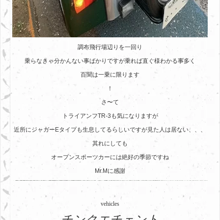
調布飛行場辺りを一回り
乗らなきゃ分かんない事ばかりですが乗れば直ぐ様わかる事多く
百聞は一乗に限ります
！
さ〜て
トライアンフTR-3も気になりますが
近所にジャガーEタイプも生息してるらしいですが見た人は居ない、、、
其れにしても
オープンスポーツカーには絶好の季節ですね
Mr.Mに感謝
vehicles
チンクエチェント