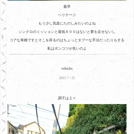
最早
ヘリテージ
もう少し気楽にたのしみたいのよね
シンクロのミッションと最低６００はないと要を足せないし
コアな車種ですとそこを弄るのはちょっとタブーな手法だったりもする
私はポンコツが良いのよ
vehicles
2021.7 / 22
調子は上々