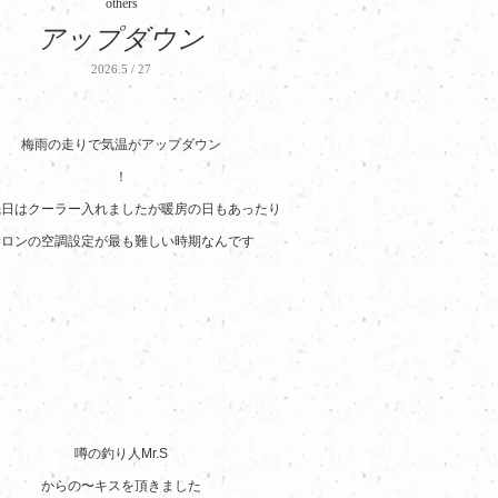
others
アップダウン
2026.5 / 27
梅雨の走りで気温がアップダウン
！
先日はクーラー入れましたが暖房の日もあったり
サロンの空調設定が最も難しい時期なんです
噂の釣り人Mr.S
からの〜キスを頂きました