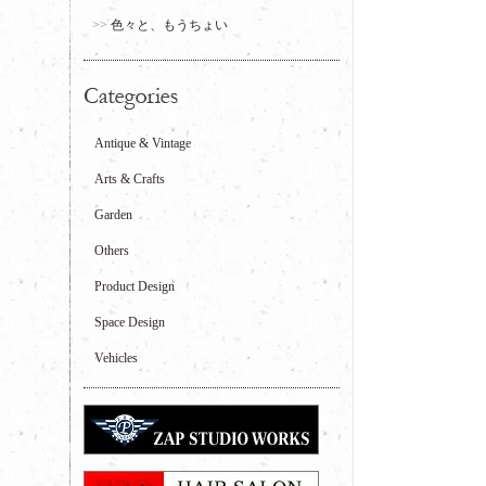
色々と、もうちょい
Antique & Vintage
Arts & Crafts
Garden
Others
Product Design
Space Design
Vehicles