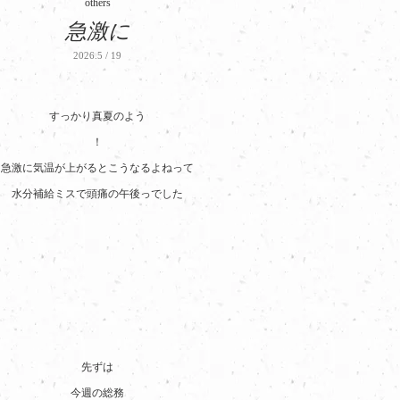
others
急激に
2026.5 / 19
すっかり真夏のよう
！
急激に気温が上がるとこうなるよねって
水分補給ミスで頭痛の午後っでした
先ずは
今週の総務