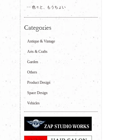
色々と、もうちょい
Antique & Vintage
Arts & Crafts
Garden
Others
Product Design
Space Design
Vehicles