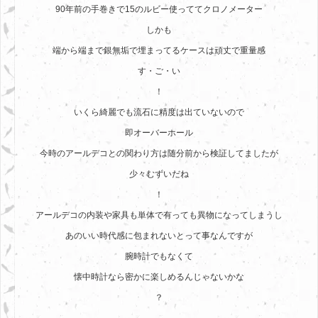
90年前の手巻きで15のルビー使っててクロノメーター
しかも
端から端まで銀無垢で埋まってるケースは頑丈で重量感
す・ご・い
！
いくら綺麗でも流石に精度は出ていないので
即オーバーホール
今時のアールデコとの関わり方は随分前から検証してましたが
少々むずいだね
！
アールデコの内装や家具も単体で有っても異物になってしまうし
あのいい時代感に包まれないとって事なんですが
腕時計でもなくて
懐中時計なら密かに楽しめるんじゃないかな
？