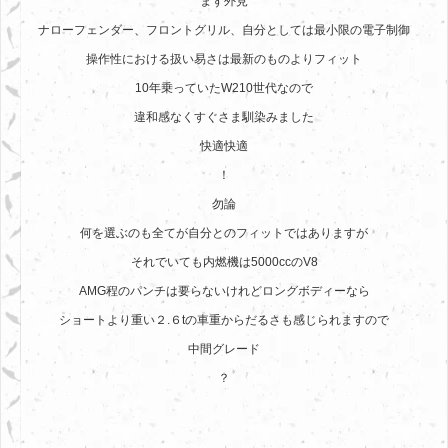
まず外見
ナローフェンダー、フロントグリル、自分としては最小限の電子制御
操作性における扱い易さは最新のものよりフィット
10年乗っていたW210世代なので
違和感なくすぐさま馴染みました
快適快適
！
勿論
何を選ぶのも全てが自分とのフィットではありますが
それでいても内燃機は5000ccのV8
AMG程のパンチは要らないけれどロングボディーなら
ショートより重い２.６tの車重からだるさも感じられますので
中間グレード
？