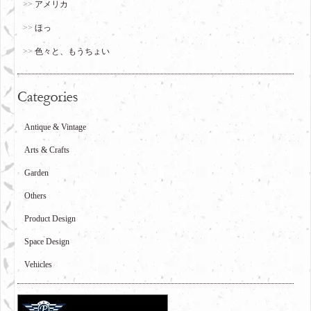
アメリカ
ほっ
色々と、もうちょい
Antique & Vintage
Arts & Crafts
Garden
Others
Product Design
Space Design
Vehicles