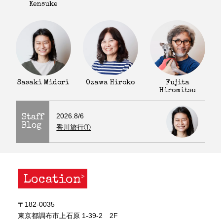
Kensuke
Fujita
Sasaki Midori
Ozawa Hiroko
Hiromitsu
2026.8/6
Staff
Blog
香川旅行①
Location
〒182-0035
東京都調布市上石原 1-39-2 2F